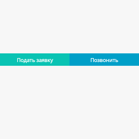
Подать заявку
Позвонить
Нет отзывов
Оставьте отзыв об этой квартире, если останавливались в
ней. Помогите другим сделать правильный выбор.
Оставить отзыв