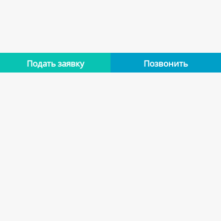
Подать заявку
Позвонить
Нет отзывов
Оставьте отзыв об этой квартире, если останавливались в
ней. Помогите другим сделать правильный выбор.
Оставить отзыв
Похожие варианты
Квартиры арендодателя