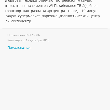
и бытовая техника ,отвечают потребнастям самых 
взыскательных клиентов.Wi-Fi, кабельное ТВ .Удобная  
транспортная  развязка ,до центра   города  10 минут 
,рядом  супермаркет ,парковка ,диагностический центр 
,сибэкспоцентр.        
Объявление №
128086
Размещено:
17 декабря 2016
Пожаловаться