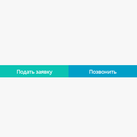
Подать заявку
Позвонить
Нет отзывов
Оставьте отзыв об этой квартире, если останавливались в
ней. Помогите другим сделать правильный выбор.
Оставить отзыв