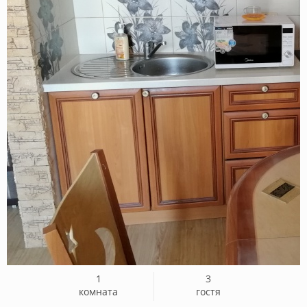
1
3
комната
гостя