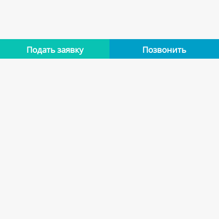
Подать заявку
Позвонить
Нет отзывов
Оставьте отзыв об этой квартире, если останавливались в
ней. Помогите другим сделать правильный выбор.
Оставить отзыв
Похожие варианты
Квартиры арендодателя