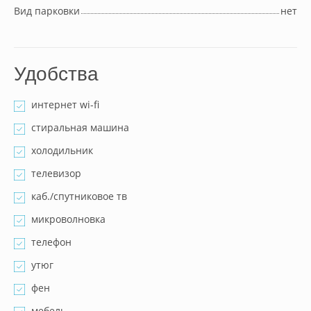
Вид парковки
нет
Удобства
интернет wi-fi
стиральная машина
холодильник
телевизор
каб./спутниковое тв
микроволновка
телефон
утюг
фен
мебель